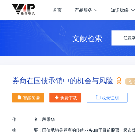
首页
产品服务
知识脉络
文献检索
任意
券商在国债承销中的机会与风险
智能阅读
免费下载
收录证明
作
者：
段秉华
摘
要：
国债承销是券商的传统业务,由于目前股票一级市场