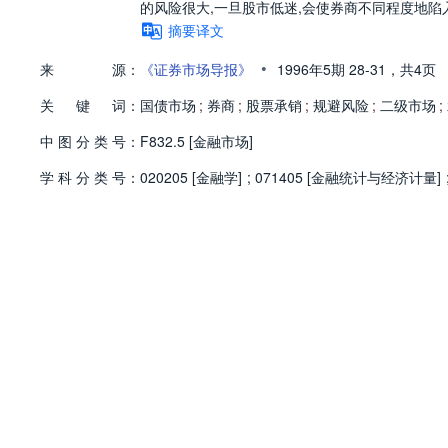
的风险很大,一旦股市低迷,会使券商不同程度地陷
摘要译文
•
来
源：
《证券市场导报》
1996年5期
28-31，
共4页
关
键
词：
国债市场
;
券商
;
股票承销
;
规避风险
;
二级市场
;
中
图
分
类
号：
F832.5 [金融市场]
学
科
分
类
号：
020205 [金融学]
;
071405 [金融统计与经济计量]