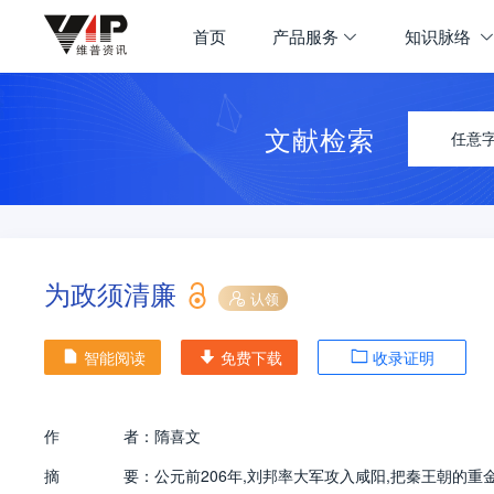
首页
产品服务
知识脉络
文献检索
任意
为政须清廉
认领
智能阅读
免费下载
收录证明
作
者：
隋喜文
摘
要：
公元前206年,刘邦率大军攻入咸阳,把秦王朝的重