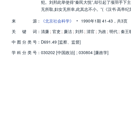
犯。刘邦此举使得“秦民大悦”,却引起了项羽手下主
无所取,妇女无所幸,此其志不小。”(《汉书·高帝纪
•
来
源：
《北京社会科学》
1990年1期
41-43，
共3页
关
键
词：
清廉
;
官吏
;
廉洁
;
刘邦
;
清官
;
为政
;
明代
;
秦王
中
图
分
类
号：
D691.49 [监察、监督]
学
科
分
类
号：
030202 [中国政治]
;
030804 [廉政学]