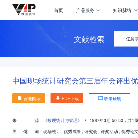
首页
产品服务
知识脉络
文献检索
任意
中国现场统计研究会第三届年会评出优
智能阅读
PDF下载
收录证明
•
来
源：
《数理统计与管理》
1987年3期
50-50，
共1
关
键
词：
现场统计
;
优秀成果
;
研究会
;
评奖活动
;
优秀论