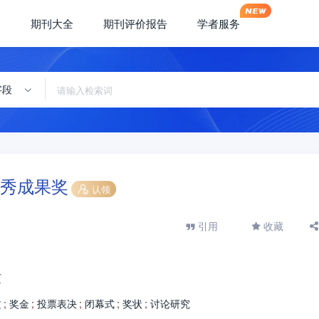
期刊大全
期刊评价报告
学者服务
字段
秀成果奖
认领
引用
收藏
页
文
;
奖金
;
投票表决
;
闭幕式
;
奖状
;
讨论研究