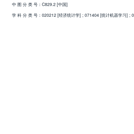
中
图
分
类
号：
C829.2 [中国]
学
科
分
类
号：
020212 [经济统计学]
;
071404 [统计机器学习]
;
0