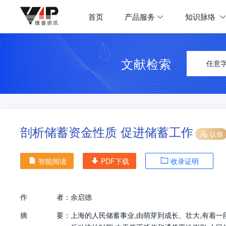
首页
产品服务
知识脉络
文献检索
任意
剖析储蓄资金性质 促进储蓄工作
认领
智能阅读
PDF下载
收录证明
作
者：
余启德
摘
要：
上海的人民储蓄事业,由萌芽到成长、壮大,有着