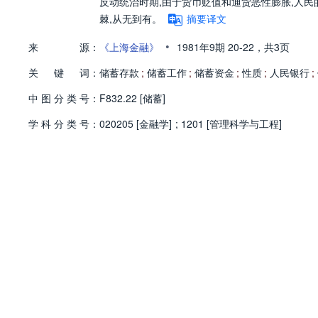
反动统治时期,由于货币贬值和通货恶性膨胀,人民
棘,从无到有。
摘要译文
•
来
源：
《上海金融》
1981年9期
20-22，
共3页
关
键
词：
储蓄存款
;
储蓄工作
;
储蓄资金
;
性质
;
人民银行
;
中
图
分
类
号：
F832.22 [储蓄]
学
科
分
类
号：
020205 [金融学]
;
1201 [管理科学与工程]