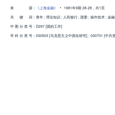
•
来
源：
《上海金融》
1981年9期
28-28，
共1页
关
键
词：
青年
;
理论知识
;
人民银行
;
团委
;
操作技术
;
金融
中
图
分
类
号：
D297 [团的工作]
学
科
分
类
号：
030503 [马克思主义中国化研究]
;
030701 [中