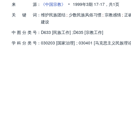
•
来
源：
《中国宗教》
1999年3期
17-17，
共1页
关
键
词：
维护民族团结
;
少数民族风俗习惯
;
宗教感情
;
正
建设
中
图
分
类
号：
D633 [民族工作]
;
D635 [宗教工作]
学
科
分
类
号：
030203 [国家治理]
;
030401 [马克思主义民族理