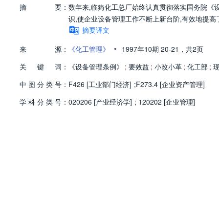
摘
要：
数年来,临猗化工总厂始终认真贯彻落实国务院《设
识,使企业设备管理工作不断上新台阶,有效地提高
摘要译文
•
来
源：
《化工管理》
1997年10期
20-21，
共2页
关
键
词：
《设备管理条例》
;
要效益
;
小改小革
;
化工部
;
中
图
分
类
号：
F426 [工业部门经济]
;
F273.4 [企业资产管理]
学
科
分
类
号：
020206 [产业经济学]
;
120202 [企业管理]