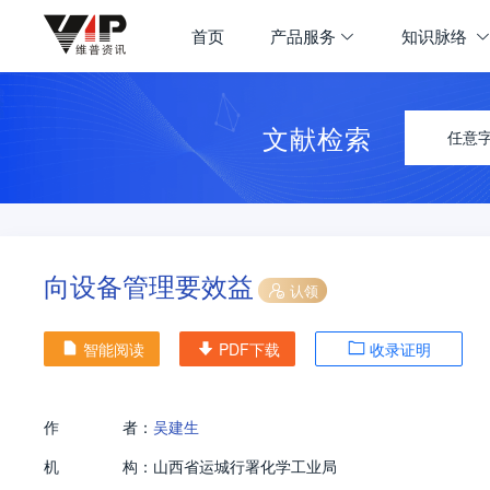
首页
产品服务
知识脉络
文献检索
任意
向设备管理要效益
认领
智能阅读
PDF下载
收录证明
作
者：
吴建生
机
构：
山西省运城行署化学工业局