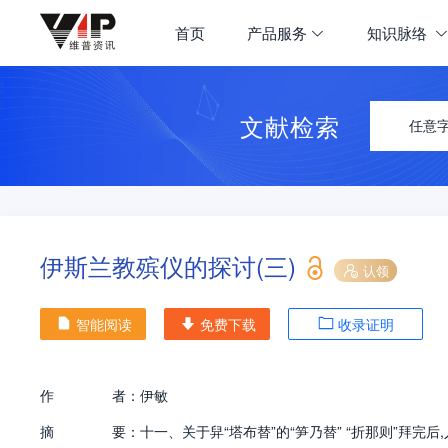
首页
产品服务
知识脉络
文献检索
任意
伊斯兰教殡仪的探讨(三)
认领
智能阅读
免费下载
收录证明
作
者：
伊敏
摘
要：
十一、关于舁“塔布替”的“笋乃替” “折那则”拜完