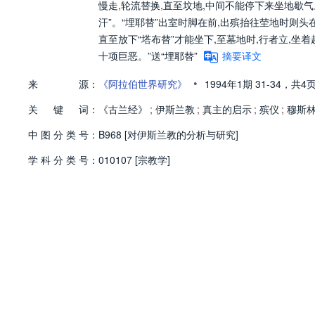
慢走,轮流替换,直至坟地,中间不能停下来坐地歇气。
汗”。“埋耶替”出室时脚在前,出殡抬往茔地时则头在
直至放下“塔布替”才能坐下,至墓地时,行者立,坐着
十项巨恶。”送“埋耶替”
摘要译文
•
来
源：
《阿拉伯世界研究》
1994年1期
31-34，
共4
关
键
词：
《古兰经》
;
伊斯兰教
;
真主的启示
;
殡仪
;
穆斯
中
图
分
类
号：
B968 [对伊斯兰教的分析与研究]
学
科
分
类
号：
010107 [宗教学]