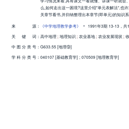
学习情况来看,具有课文一看就懂、讲课一听就会
么,如何走出这一困境?这里介绍"单元表解法",也
关章节看书,并归纳整理出本章节(即单元)的知识
•
来
源：
《中学地理教学参考》
1991年3期
13-13，
共
关
键
词：
高中地理
;
地理知识
;
农业基地
;
农业发展现状
;
中
图
分
类
号：
G633.55 [地理⑨]
学
科
分
类
号：
040107 [基础教育学]
;
070509 [地理教育学]