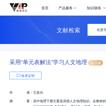
首页
产品服务
知识脉络
文献检索
任意
采用“单元表解法”学习人文地理
认领
收录证明
作
者：
王发兴
摘
要：
高中地理下册主要是讲授人文地理知识。从教材的