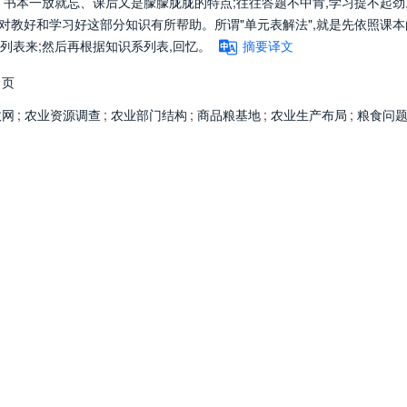
、书本一放就忘、课后又是朦朦胧胧的特点;往往答题不中肯,学习提不起劲
许对教好和学习好这部分知识有所帮助。所谓"单元表解法",就是先依照课
系列表来;然后再根据知识系列表,回忆。
摘要译文
1页
收网
;
农业资源调查
;
农业部门结构
;
商品粮基地
;
农业生产布局
;
粮食问