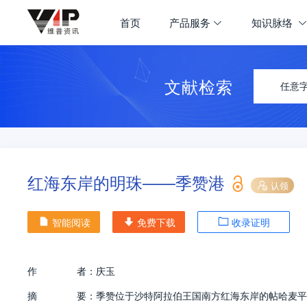
首页
产品服务
知识脉络
文献检索
任意
红海东岸的明珠——季赞港
认领
智能阅读
免费下载
收录证明
作
者：
庆玉
摘
要：
季赞位于沙特阿拉伯王国南方红海东岸的帖哈麦平