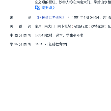
空交通的枢纽。沙特人称它为南大门。季赞山水相依
摘要译文
•
来
源：
《阿拉伯世界研究》
1991年4期
54-54，
共1
关
键
词：
东岸
;
南大门
;
阿卜杜勒
;
省级行政
;
沙特家族
;
瓦
中
图
分
类
号：
G634 [教材、课本、学生参考书]
学
科
分
类
号：
040107 [基础教育学]