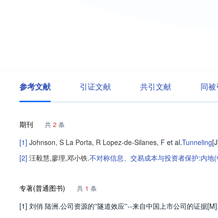
参考文献
引证文献
共引文献
同被
期刊
共
2
条
[1]
Johnson, S
La Porta, R
Lopez-de-Silanes, F
et al
.
Tunneling
[J
[2]
汪毅慧
,
廖理
,
邓小铁
.
不对称信息、交易成本与投资者保护:内地(
专著(普通图书)
共
1
条
[1] 刘俏 陆洲.公司资源的''隧道效应''--来自中国上市公司的证据[M]