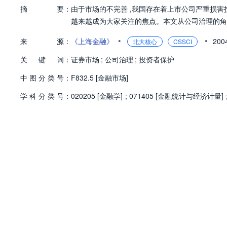
摘
要：
由于市场的不完善 ,我国存在着上市公司严重损害
越来越成为大家关注的焦点。本文从公司治理的角
•
•
来
源：
《上海金融》
20
北大核心
CSSCI
关
键
词：
证券市场
;
公司治理
;
投资者保护
中
图
分
类
号：
F832.5 [金融市场]
学
科
分
类
号：
020205 [金融学]
;
071405 [金融统计与经济计量]