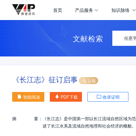
首页
产品服务
知识脉络
文献检索
任意
《长江志》征订启事
认领
智能阅读
PDF下载
收录证明
摘
要：
《长江志》是中国第一部以长江流域自然区域为范
述了长江水系及流域自然地理和社会经济的概貌。