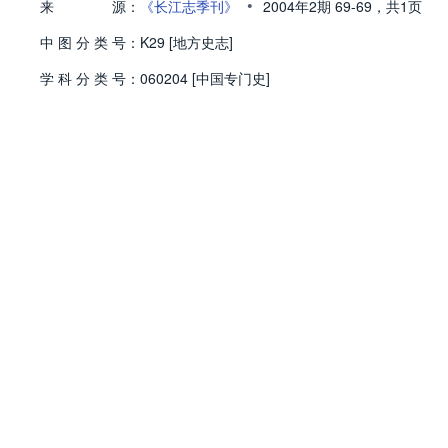
•
来
源：
《长江志季刊》
2004年2期
69-69，
共1页
中
图
分
类
号：
K29 [地方史志]
学
科
分
类
号：
060204 [中国专门史]