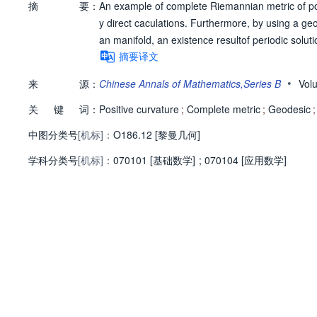
摘
要：
An example of complete Riemannian metric of pos
y direct caculations. Furthermore, by using a 
an manifold, an existence resultof periodic solut
摘要译文
•
来
源：
Chinese Annals of Mathematics,Series B
Vol
关
键
词：
Positive curvature
;
Complete metric
;
Geodesic
;
中图分类号
[机标]：
O186.12 [黎曼几何]
学科分类号
[机标]：
070101 [基础数学]
;
070104 [应用数学]