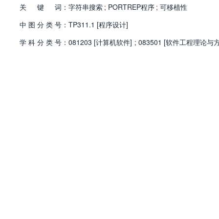
关
键
词：
字符串搜索
;
PORTREP程序
;
可移植性
中
图
分
类
号：
TP311.1 [程序设计]
学
科
分
类
号：
081203 [计算机软件]
;
083501 [软件工程理论与方