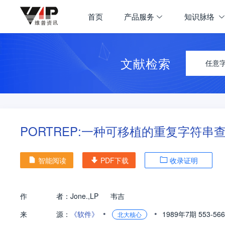
首页
产品服务
知识脉络
文献检索
任意
PORTREP:一种可移植的重复字符串
智能阅读
PDF下载
收录证明
作
者：
Jone.,LP
韦吉
•
•
来
源：
《软件》
1989年7期
553-56
北大核心