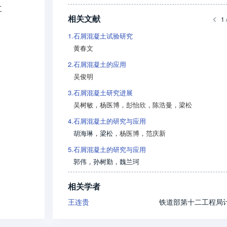
工
相关文献
1 
1.
石屑混凝土试验研究
黄春文
2.
石屑混凝土的应用
吴俊明
3.
石屑混凝土研究进展
吴树敏
，
杨医博
，
彭怡欣
，
陈浩曼
，
梁松
4.
石屑混凝土的研究与应用
胡海琳
，
梁松
，
杨医博
，
范庆新
5.
石屑混凝土的研究与应用
郭伟
，
孙树勤
，
魏兰珂
相关学者
王连贵