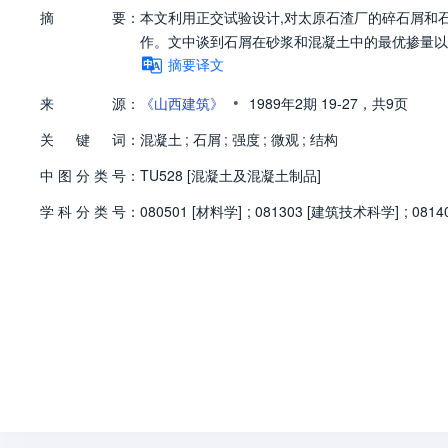
摘
要：
本文利用正交试验设计,对太原石渣厂的碎石屑和
作。文中谈到石屑在砂浆和混凝土中的最优掺量以
摘要译文
•
来
源：
《山西建筑》
1989年2期
19-27，
共9页
关
键
词：
混凝土
;
石屑
;
强度
;
微观
;
结构
中
图
分
类
号：
TU528 [混凝土及混凝土制品]
学
科
分
类
号：
080501 [材料学]
;
081303 [建筑技术科学]
;
0814