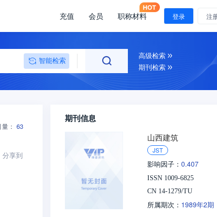
充值
会员
职称材料
登录
注
高级检索
智能检索
期刊检索
期刊信息
引量：
63
山西建筑
JST
分享到
0.407
影响因子：
ISSN 1009-6825
CN 14-1279/TU
1989年2期
所属期次：