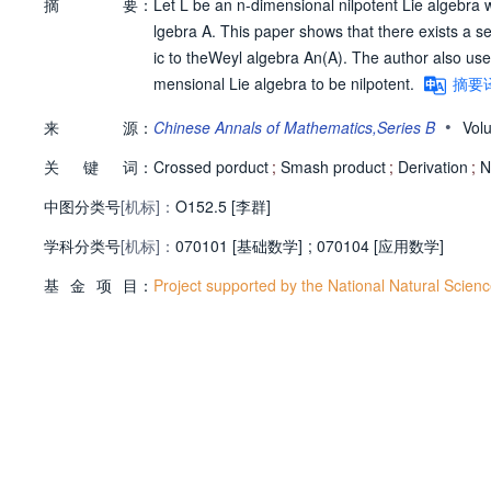
摘
要：
Let L be an n-dimensional nilpotent Lie algebra w
lgebra A. This paper shows that there exists a s
ic to theWeyl algebra An(A). The author also uses 
mensional Lie algebra to be nilpotent.
摘要
•
来
源：
Chinese Annals of Mathematics,Series B
Vol
关
键
词：
Crossed porduct
;
Smash product
;
Derivation
;
N
中图分类号
[机标]：
O152.5 [李群]
学科分类号
[机标]：
070101 [基础数学]
;
070104 [应用数学]
基
金
项
目：
Project supported by the National Natural Scien