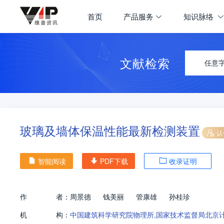
首页
产品服务
知识脉络
文献检索
任意
玻璃及墙体保温性能最新检测装置
认
智能阅读
PDF下载
收录证明
作
者：
周景德
钱美丽
管康雄
孙桂珍
机
构：
中国建筑科学研究院物理所,国家技术监督局北京