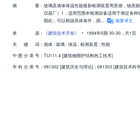
摘
要：
玻璃及墙体保温性能最新检测装置周景德，钱美丽
仪器厂）1．适用范围本检测设备适用于测定各种
因此，可以根据具体条件，因...
摘要译文
•
来
源：
《建筑技术开发》
1994年5期
30-30，
共1页
关
键
词：
墙体
;
玻璃
;
保温
;
检测装置
;
性能
中
图
分
类
号：
TU111.4 [建筑物围护结构热工技术]
学
科
分
类
号：
081302 [建筑历史与理论]
;
081303 [建筑技术科学