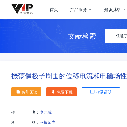
首页
产品服务
知识脉络
文献检索
任意
振荡偶极子周围的位移电流和电磁场性
智能阅读
免费下载
收录证明
作
者：
李元成
机
构：
张掖师专