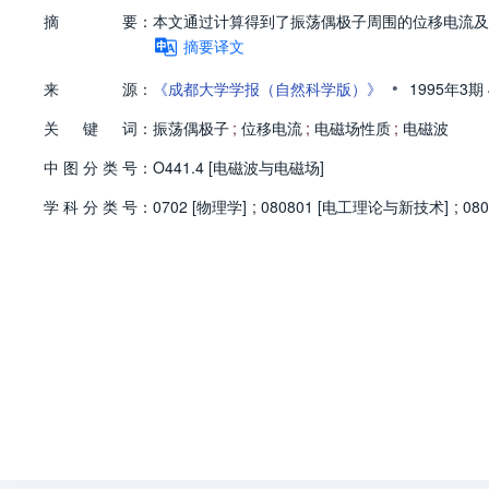
摘
要：
本文通过计算得到了振荡偶极子周围的位移电流及
摘要译文
•
来
源：
《成都大学学报（自然科学版）》
1995年3期
关
键
词：
振荡偶极子
;
位移电流
;
电磁场性质
;
电磁波
中
图
分
类
号：
O441.4 [电磁波与电磁场]
学
科
分
类
号：
0702 [物理学]
;
080801 [电工理论与新技术]
;
08