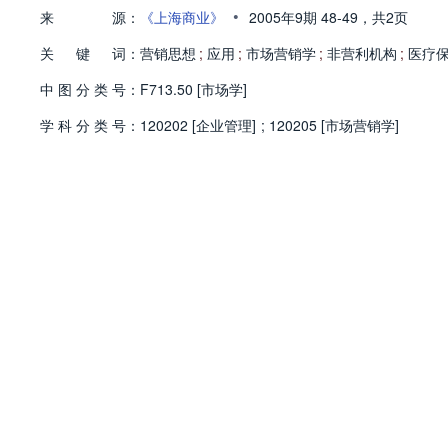
•
来
源：
《上海商业》
2005年9期
48-49，
共2页
关
键
词：
营销思想
;
应用
;
市场营销学
;
非营利机构
;
医疗
中
图
分
类
号：
F713.50 [市场学]
学
科
分
类
号：
120202 [企业管理]
;
120205 [市场营销学]