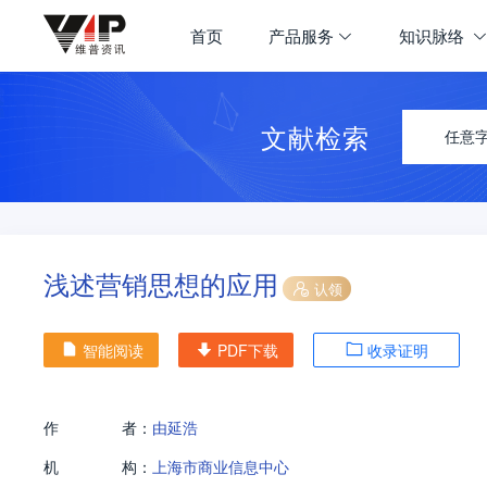
首页
产品服务
知识脉络
文献检索
任意
浅述营销思想的应用
认领
智能阅读
PDF下载
收录证明
作
者：
由延浩
机
构：
上海市商业信息中心