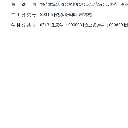
关
键
词：
增殖放流活动
;
渔业资源
;
珠江流域
;
云南省
;
渔
中
图
分
类
号：
S931.5 [资源增殖和种群结构]
学
科
分
类
号：
0713 [生态学]
;
090803 [渔业资源学]
;
090809