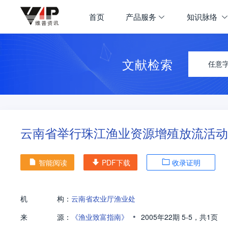
首页
产品服务
知识脉络
文献检索
任意
云南省举行珠江渔业资源增殖放流活动
智能阅读
PDF下载
收录证明
机
构：
云南省农业厅渔业处
•
来
源：
《渔业致富指南》
2005年22期
5-5，
共1页