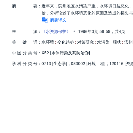
摘
要：
近年来，滨州地区水污染严重，水环境日益恶化，
价，分析论述了水环境恶化的原因及造成的损失与
摘要译文
•
来
源：
《水资源保护》
1996年3期
56-59，
共4页
关
键
词：
水环境
;
变化趋势
;
对策研究
;
水污染
;
现状
;
滨州
中
图
分
类
号：
X52 [水体污染及其防治⑨]
学
科
分
类
号：
0713 [生态学]
;
083002 [环境工程]
;
120116 [