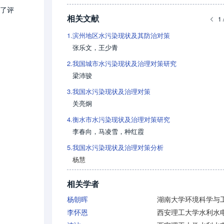
了评
相关文献
1 
1.
滨州地区水污染现状及其防治对策
张乐文
，
王少青
2.
我国城市水污染现状及治理对策研究
梁沛骏
3.
我国水污染现状及治理对策
关亮炯
4.
衡水市水污染现状及治理对策研究
李春向
，
马凌雪
，
种红霞
5.
我国水污染现状及治理对策分析
杨慧
相关学者
杨朝晖
李怀恩