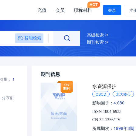
充值
会员
职称材料
登录
注
高级检索
智能检索
期刊检索
期刊信息
引量：
1
水资源保护
CSCD
北大核心
分享到
4.680
影响因子：
ISSN 1004-6933
CN 32-1356/TV
1996年3期
所属期次：