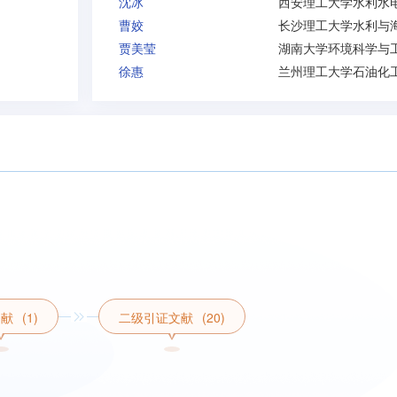
沈冰
曹姣
贾美莹
徐惠
文献
(1)
二级引证文献
(20)