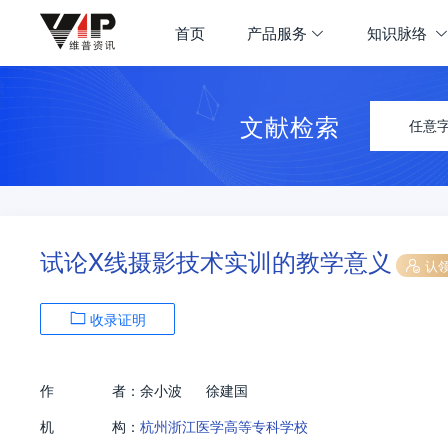
首页
产品服务
知识脉络
文献检索
任意
试论X线摄影技术实训的教学意义
认
收录证明
作
者：
余小波
徐建国
机
构：
杭州浙江医学高等专科学校