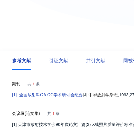
参考文献
引证文献
共引文献
同被
期刊
共
1
条
[1]
.
全国放射科QA,QC学术研讨会纪要
[J].
中华放射学杂志
,1993,27
会议录(论文集)
共
1
条
[1] 天津市放射技术学会90年度论文汇篇(3) X线照片质量评价标准及