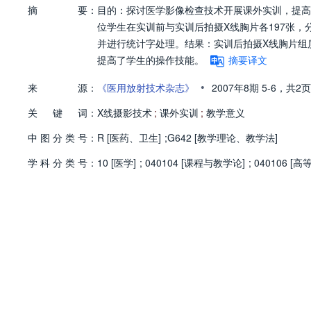
摘
要：
目的：探讨医学影像检查技术开展课外实训，提高学
位学生在实训前与实训后拍摄X线胸片各197张
并进行统计字处理。结果：实训后拍摄X线胸片组
提高了学生的操作技能。
摘要译文
•
来
源：
《医用放射技术杂志》
2007年8期
5-6，
共2页
关
键
词：
X线摄影技术
;
课外实训
;
教学意义
中
图
分
类
号：
R [医药、卫生]
;
G642 [教学理论、教学法]
学
科
分
类
号：
10 [医学]
;
040104 [课程与教学论]
;
040106 [