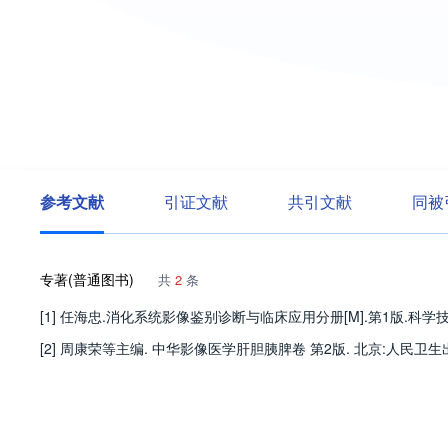
参考文献
引证文献
共引文献
同被
专著(普通图书)
共
2
条
[1] 任海忠.消化系统影像鉴别诊断与临床应用分册[M].第1版.科学技术出版
[2] 周康荣等主编. 中华影像医学肝胆胰脾卷 第2版. 北京:人民卫生出版社