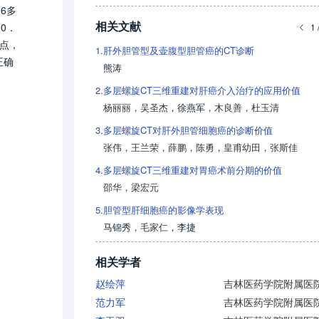
6多
相关文献
0．
1 
特点，
1.
肝外胆管型及壶腹型胆管癌的CT诊断
正确
熊涛
2.
多层螺旋CT三维重建对肝癌介入治疗的应用价值
杨丽丽
，
吴圣杰
，
徐燕军
，
木良善
，
杜玉清
3.
多层螺旋CT对肝外胆管细胞癌的诊断价值
张伟
，
王兰荣
，
薛鹏
，
陈勇
，
皇甫幼田
，
张斯佳
4.
多层螺旋CT三维重建对胃癌术前分期的价值
邵华
，
梁宏元
5.
胆管型肝细胞癌的影像学表现
马锦秀
，
毛家仁
，
李捷
相关学者
赵绘萍
吉林医药学院附属医
范力军
吉林医药学院附属医