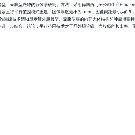
型、壶腹型癌肿的影像学研究。方法：采用德国西门子公司生产Emotion
塞区行平行范围模式重建，图像厚度最小为1mm，图像间距最小为0.5～
T三维重建技术清晰显示肝外胆管型、壶腹型癌的内部大体结构和肿瘤增强
在进一步结合。结论：平行范围技术对于肝外胆管癌、壶腹癌的检出率、