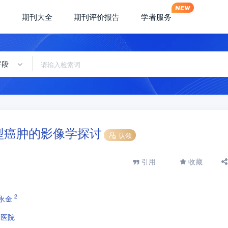
期刊大全
期刊评价报告
学者服务
字段
型癌肿的影像学探讨
认领
引用
收藏
2
永金
属医院