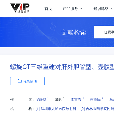
首页
产品服务
知识脉络
文献检索
任意
螺旋CT三维重建对肝外胆管型、壶腹
收录证明
1
1
1
2
作
者：
罗静华
臧达
李富兴
蒋高民
马
机
构：
[1]
深圳市人民医院放射科
[2]
吉林医药学院附