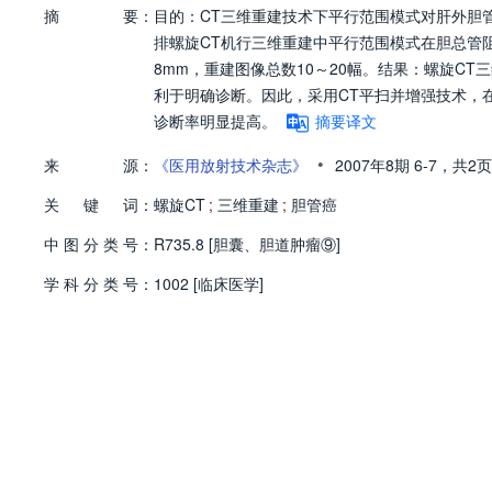
摘
要：
目的：CT三维重建技术下平行范围模式对肝外胆管
排螺旋CT机行三维重建中平行范围模式在胆总管阻
8mm，重建图像总数10～20幅。结果：螺旋C
利于明确诊断。因此，采用CT平扫并增强技术，
诊断率明显提高。
摘要译文
•
来
源：
《医用放射技术杂志》
2007年8期
6-7，
共2页
关
键
词：
螺旋CT
;
三维重建
;
胆管癌
中
图
分
类
号：
R735.8 [胆囊、胆道肿瘤⑨]
学
科
分
类
号：
1002 [临床医学]