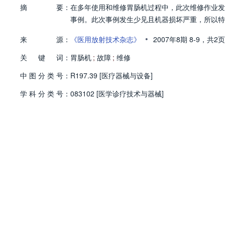
摘
要：
在多年使用和维修胃肠机过程中，此次维修作业发
事例。此次事例发生少见且机器损坏严重，所以特
•
来
源：
《医用放射技术杂志》
2007年8期
8-9，
共2页
关
键
词：
胃肠机
;
故障
;
维修
中
图
分
类
号：
R197.39 [医疗器械与设备]
学
科
分
类
号：
083102 [医学诊疗技术与器械]