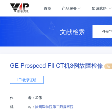
首页
产品服务
知识脉络
文献检索
任意
GE Prospeed FⅡ CT机3例故障检修
收录证明
作
者：
孟伟
机
构：
徐州医学院第二附属医院