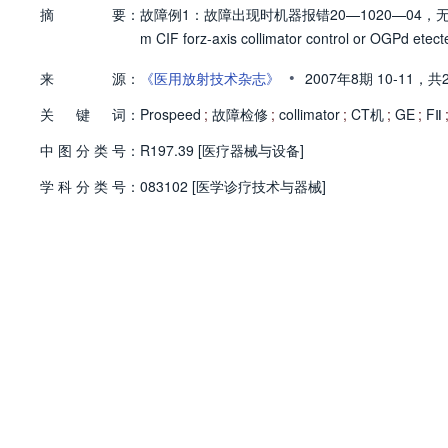
摘
要：
故障例1：故障出现时机器报错20—1020—04，无法进行扫描。Z—A
m CIF forz-axis collimator control or OGPd etec
•
来
源：
《医用放射技术杂志》
2007年8期
10-11，
共
关
键
词：
Prospeed
;
故障检修
;
collimator
;
CT机
;
GE
;
FⅡ
中
图
分
类
号：
R197.39 [医疗器械与设备]
学
科
分
类
号：
083102 [医学诊疗技术与器械]