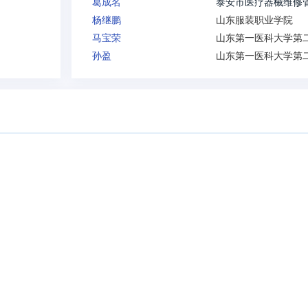
葛成名
杨继鹏
山东服装职业学院
马宝荣
孙盈