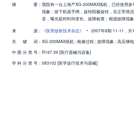
摘
要：
我院有一台上海产XG-200MAX线机，已经使
现象：按下机器手闸，旋转阳极旋转，在正常情况下
音，曝光延时时间变长。故障检查：根据故障现象
•
来
源：
《医用放射技术杂志》
2007年8期
11-11，
共
关
键
词：
XG-200MAX线机
;
检修过程
;
故障现象
;
高压继电
中
图
分
类
号：
R197.39 [医疗器械与设备]
学
科
分
类
号：
083102 [医学诊疗技术与器械]