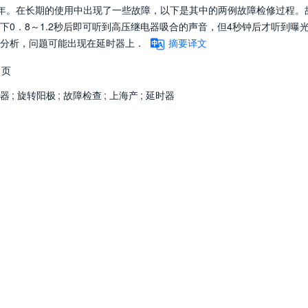
用多年。在长期的使用中出现了一些故障，以下是其中的两例故障检修过程。
0．8～1.2秒后即可听到高压继电器吸合的声音，但4秒钟后才听到曝
分析，问题可能出现在延时器上．
摘要译文
1页
器
;
旋转阳极
;
故障检查
;
上海产
;
延时器