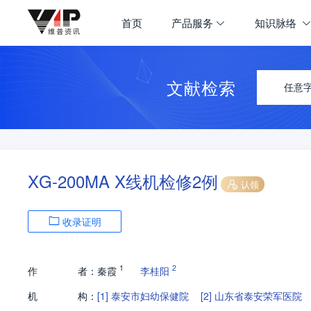
首页
产品服务
知识脉络
文献检索
任意
XG-200MA X线机检修2例
认领
收录证明
1
2
作
者：
秦霞
李桂阳
机
构：
[1]
泰安市妇幼保健院
[2]
山东省泰安荣军医院