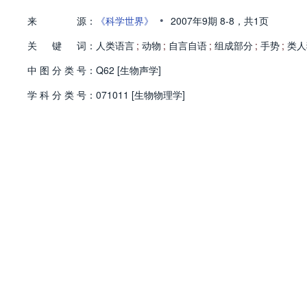
•
来
源：
《科学世界》
2007年9期
8-8，
共1页
关
键
词：
人类语言
;
动物
;
自言自语
;
组成部分
;
手势
;
类人
中
图
分
类
号：
Q62 [生物声学]
学
科
分
类
号：
071011 [生物物理学]