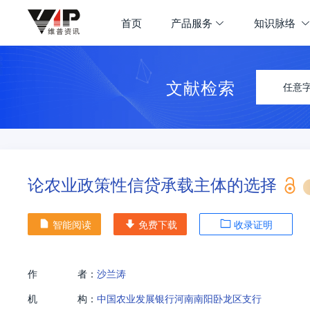
首页
产品服务
知识脉络
文献检索
任意
论农业政策性信贷承载主体的选择
智能阅读
免费下载
收录证明
作
者：
沙兰涛
机
构：
中国农业发展银行河南南阳卧龙区支行