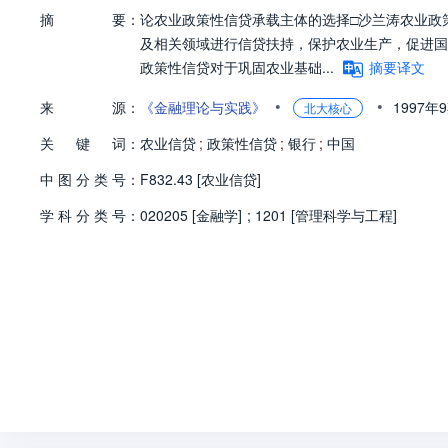
摘
要：
论农业政策性信贷承载主体的选择□沙兰涛农业政
及相关领域进行信贷扶持，保护农业生产，促进国
政策性信贷对于巩固农业基础...
摘要译文
•
•
来
源：
《金融理论与实践》
1997年
北大核心
关
键
词：
农业信贷
;
政策性信贷
;
银行
;
中国
中
图
分
类
号：
F832.43 [农业信贷]
学
科
分
类
号：
020205 [金融学]
;
1201 [管理科学与工程]