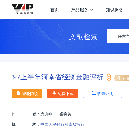
首页
产品服务
知识脉络
文献检索
任意
'97上半年河南省经济金融评析
认
智能阅读
免费下载
收录证明
作
者：
庞贞燕
崔晓芙
机
构：
中国人民银行河南省分行