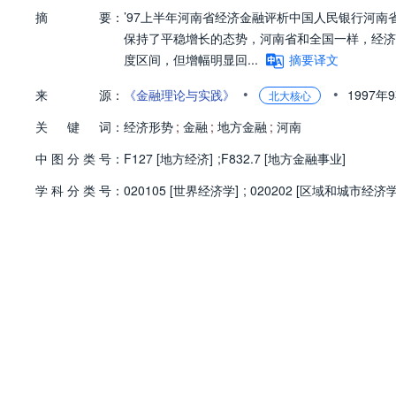
摘
要：
’97上半年河南省经济金融评析中国人民银行河南
保持了平稳增长的态势，河南省和全国一样，经济
度区间，但增幅明显回...
摘要译文
•
•
来
源：
《金融理论与实践》
1997年
北大核心
关
键
词：
经济形势
;
金融
;
地方金融
;
河南
中
图
分
类
号：
F127 [地方经济]
;
F832.7 [地方金融事业]
学
科
分
类
号：
020105 [世界经济学]
;
020202 [区域和城市经济学