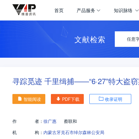
首页
产品服务
知识脉络
文献检索
任意
寻踪觅迹 千里缉捕——“6·27”特大盗
智能阅读
PDF下载
收录证明
作
者：
徐广惠
蔡联和
机
构：
内蒙古牙克石市绰尔森林公安局