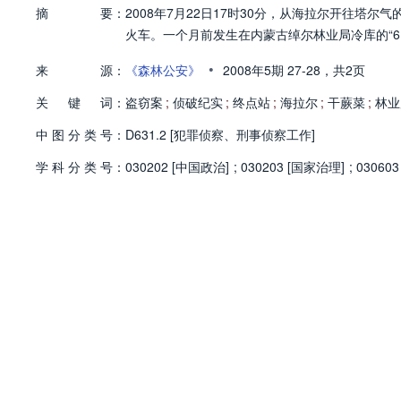
摘
要：
2008年7月22日17时30分，从海拉尔开往塔
火车。一个月前发生在内蒙古绰尔林业局冷库的“6
•
来
源：
《森林公安》
2008年5期
27-28，
共2页
关
键
词：
盗窃案
;
侦破纪实
;
终点站
;
海拉尔
;
干蕨菜
;
林业
中
图
分
类
号：
D631.2 [犯罪侦察、刑事侦察工作]
学
科
分
类
号：
030202 [中国政治]
;
030203 [国家治理]
;
030603