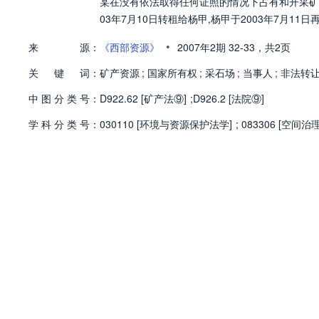
某在没有依法取得任何证照的情况下占有和开采矿产资源
03年7月10日转租给杨甲,杨甲于2003年7月11
•
来
源：
《西部资源》
2007年2期
32-33，
共2页
关
键
词：
矿产资源
;
国家所有权
;
采石场
;
当事人
;
非法转
中
图
分
类
号：
D922.62 [矿产法⑨]
;
D926.2 [法院⑨]
学
科
分
类
号：
030110 [环境与资源保护法学]
;
083306 [空间