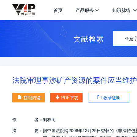
首页
产品服务
知识脉络
文献检索
任意
法院审理事涉矿产资源的案件应当维护
智能阅读
PDF下载
收录证明
作
者：
刘权衡
摘
要：
据中国法院网2006年12月29日登载的《非法