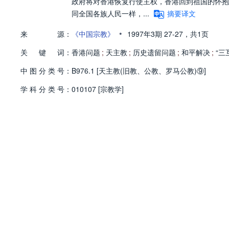
政府将对香港恢复行使主权，香港回到祖国的怀抱
同全国各族人民一样，...
摘要译文
•
来
源：
《中国宗教》
1997年3期
27-27，
共1页
关
键
词：
香港问题
;
天主教
;
历史遗留问题
;
和平解决
;
“三
中
图
分
类
号：
B976.1 [天主教(旧教、公教、罗马公教)⑨]
学
科
分
类
号：
010107 [宗教学]