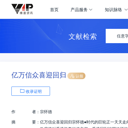
首页
产品服务
知识脉络
文献检索
任意
亿万信众喜迎回归
认领
收录证明
作
者：
宗怀德
摘
要：
亿万信众喜迎回归宗怀德●时代的巨轮正一天天走向