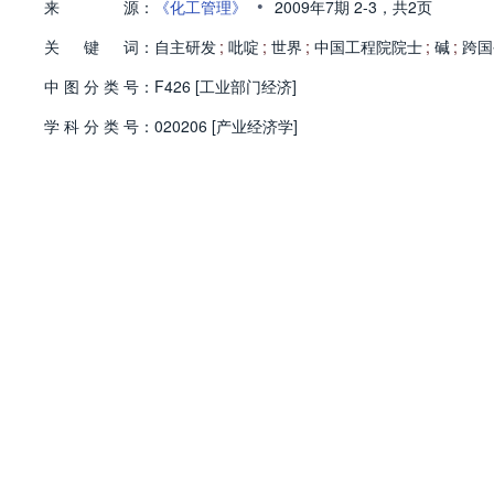
•
来
源：
《化工管理》
2009年7期
2-3，
共2页
关
键
词：
自主研发
;
吡啶
;
世界
;
中国工程院院士
;
碱
;
跨国
中
图
分
类
号：
F426 [工业部门经济]
学
科
分
类
号：
020206 [产业经济学]