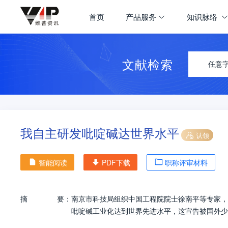
首页
产品服务
知识脉络
文献检索
任意
我自主研发吡啶碱达世界水平
认领
智能阅读
PDF下载
职称评审材料
摘
要：
南京市科技局组织中国工程院院士徐南平等专家，
吡啶碱工业化达到世界先进水平，这宣告被国外少