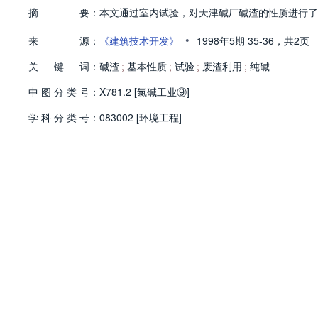
摘
要：
本文通过室内试验，对天津碱厂碱渣的性质进行了
•
来
源：
《建筑技术开发》
1998年5期
35-36，
共2页
关
键
词：
碱渣
;
基本性质
;
试验
;
废渣利用
;
纯碱
中
图
分
类
号：
X781.2 [氯碱工业⑨]
学
科
分
类
号：
083002 [环境工程]