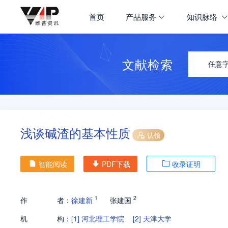
首页
产品服务
知识脉络
文献检索
任意
浅谈碱渣的基本性质
认领
智能阅读
PDF下载
收录证明
1
2
作
者：
徐建新
张建国
机
构：
[1]
河北理工学院
[2]
天津大学