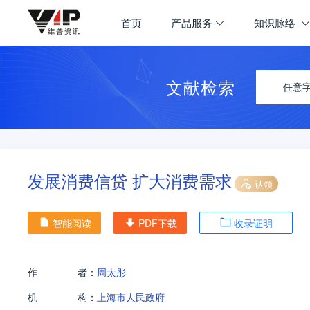
首页
产品服务
知识脉络
文献检索
任意
发展消费信贷 扩大消费需求
认领
智能阅读
PDF下载
收录证明
作
者：
周太彤
机
构：
上海市人民政府