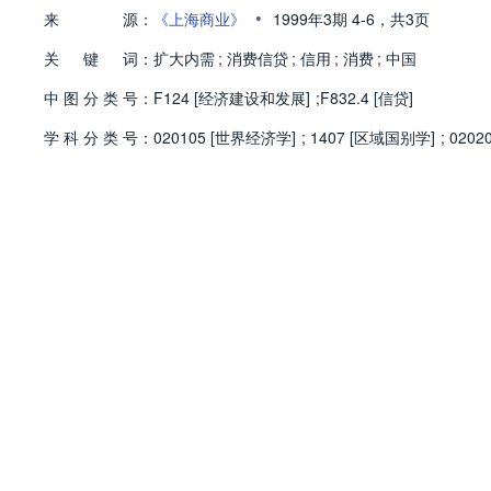
•
来
源：
《上海商业》
1999年3期
4-6，
共3页
关
键
词：
扩大内需
;
消费信贷
;
信用
;
消费
;
中国
中
图
分
类
号：
F124 [经济建设和发展]
;
F832.4 [信贷]
学
科
分
类
号：
020105 [世界经济学]
;
1407 [区域国别学]
;
0202