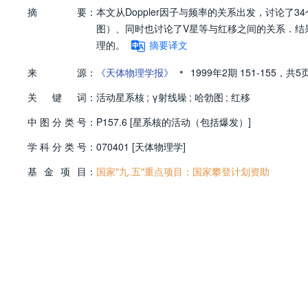
摘
要：
本文从Doppler因子与频率的关系出发，讨论了3
图）、同时也讨论了V星等与红移之间的关系．结果显
理的。
摘要译文
•
来
源：
《天体物理学报》
1999年2期
151-155，
共5
关
键
词：
活动星系核
;
γ射线噪
;
哈勃图
;
红移
中
图
分
类
号：
P157.6 [星系核的活动（包括爆发）]
学
科
分
类
号：
070401 [天体物理学]
基
金
项
目：
国家"九.五"重点项目；国家攀登计划资助