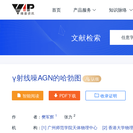
首页
产品服务
知识脉络
文献检索
任意
γ射线噪AGN的哈勃图
认领
智能阅读
PDF下载
收录证明
1
2
作
者：
樊军辉
张力
机
构：
[1]
广州师范学院天体物理中心
[2]
香港大学物