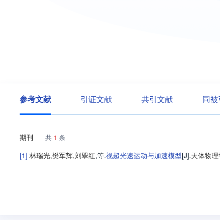
参考文献
引证文献
共引文献
同被
期刊
共
1
条
[1]
林瑞光
,
樊军辉
,
刘翠红
,等
.
视超光速运动与加速模型
[J].
天体物理