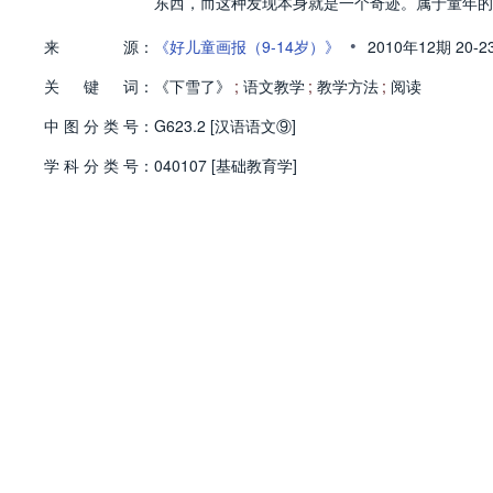
东西，而这种发现本身就是一个奇迹。属于童年的
•
来
源：
《好儿童画报（9-14岁）》
2010年12期
20-2
关
键
词：
《下雪了》
;
语文教学
;
教学方法
;
阅读
中
图
分
类
号：
G623.2 [汉语语文⑨]
学
科
分
类
号：
040107 [基础教育学]