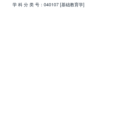
学
科
分
类
号：
040107 [基础教育学]