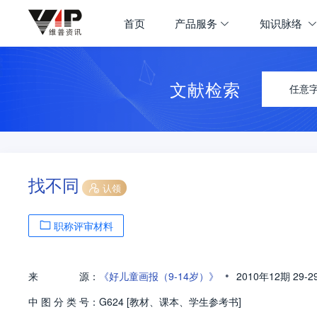
首页
产品服务
知识脉络
文献检索
任意
找不同
认领
职称评审材料
•
来
源：
《好儿童画报（9-14岁）》
2010年12期
29-2
中
图
分
类
号：
G624 [教材、课本、学生参考书]