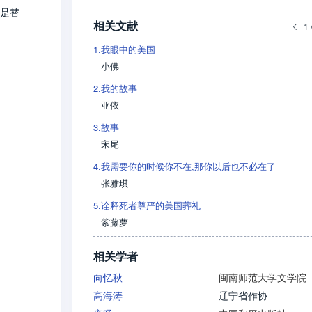
是替
相关文献
1 
1.
我眼中的美国
小佛
2.
我的故事
亚依
3.
故事
宋尾
4.
我需要你的时候你不在,那你以后也不必在了
张雅琪
5.
诠释死者尊严的美国葬礼
紫藤萝
相关学者
向忆秋
闽南师范大学文学院
高海涛
辽宁省作协