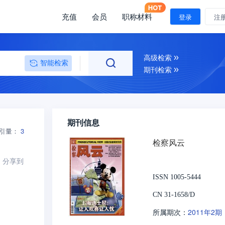
充值
会员
职称材料
登录
注
高级检索
智能检索
期刊检索
期刊信息
引量：
3
检察风云
分享到
ISSN 1005-5444
CN 31-1658/D
2011年2期
所属期次：