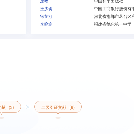
庞旸
中国和平出版社
王少勇
宋芷汀
李晓愈
福建省德化第一中学
文献
(3)
二级引证文献
(6)