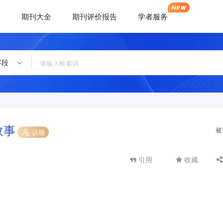
期刊大全
期刊评价报告
学者服务
字段
故事
被
认领
引用
收藏