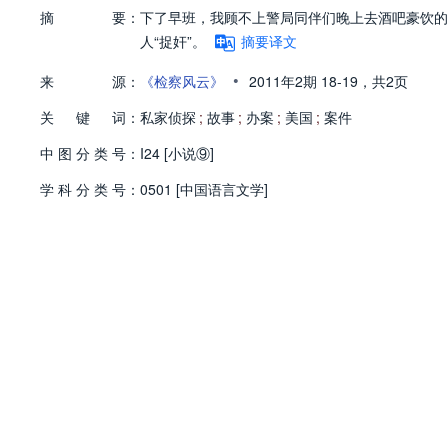
摘
要：
下了早班，我顾不上警局同伴们晚上去酒吧豪饮的
人“捉奸”。
摘要译文
•
来
源：
《检察风云》
2011年2期
18-19，
共2页
关
键
词：
私家侦探
;
故事
;
办案
;
美国
;
案件
中
图
分
类
号：
I24 [小说⑨]
学
科
分
类
号：
0501 [中国语言文学]