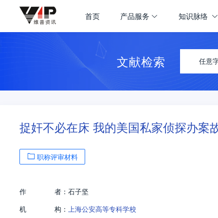
首页
产品服务
知识脉络
文献检索
任意
捉奸不必在床 我的美国私家侦探办案
职称评审材料
作
者：
石子坚
机
构：
上海公安高等专科学校