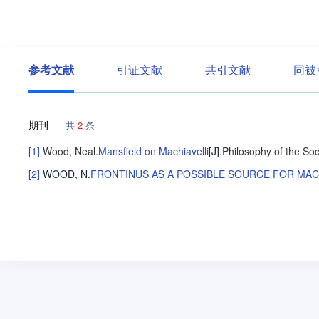
参考文献
引证文献
共引文献
同被
期刊
共
2
条
[1]
Wood, Neal
.
Mansfield on Machiavelli
[J].
Philosophy of the Soc
[2]
WOOD, N
.
FRONTINUS AS A POSSIBLE SOURCE FOR MAC