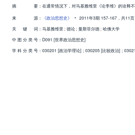
摘
要：
在通常情况下，对马基雅维里《论李维》的诠释不
•
来
源：
《政治思想史》
2011年3期
157-167，
共11页
关
键
词：
马基雅维里
;
德论
;
曼斯菲尔德
;
哈佛大学
中
图
分
类
号：
D091 [世界政治思想史]
学
科
分
类
号：
030201 [政治学理论]
;
030205 [比较政治]
;
0302