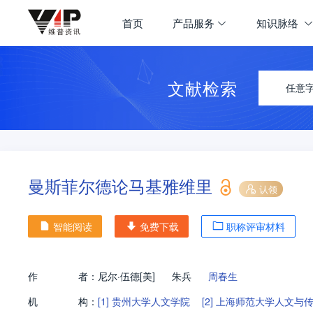
首页
产品服务
知识脉络
文献检索
任意
曼斯菲尔德论马基雅维里
认领
智能阅读
免费下载
职称评审材料
作
者：
尼尔·伍德[美]
朱兵
周春生
机
构：
[1]
贵州大学人文学院
[2]
上海师范大学人文与