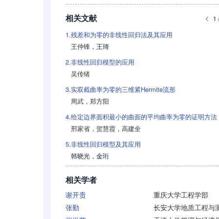
相关文献
1 
1.
残差和为零的非线性回归法及其应用
王仲锋
，
王琦
2.
非线性回归模型的应用
吴传绪
3.
实双截曲率为零的三维紧Hermite流形
周武
，
郑方阳
4.
给定边界面积最小的曲面的平均曲率为零的证明方法
邢家省
，
贺慧霞
，
高建全
5.
非线性回归模型及其应用
韩晓光
，
金珩
相关学者
谢开贵
重庆大学工程学部
张勤