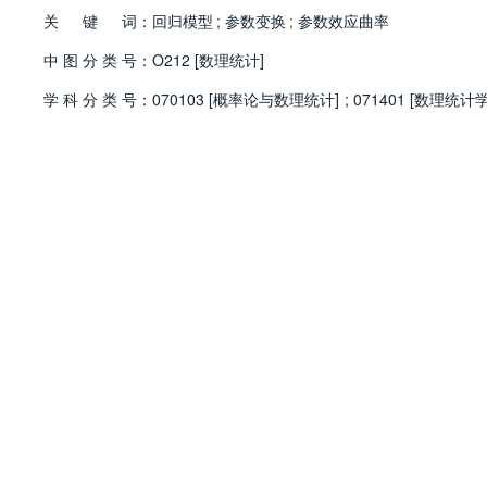
关
键
词：
回归模型
;
参数变换
;
参数效应曲率
中
图
分
类
号：
O212 [数理统计]
学
科
分
类
号：
070103 [概率论与数理统计]
;
071401 [数理统计学