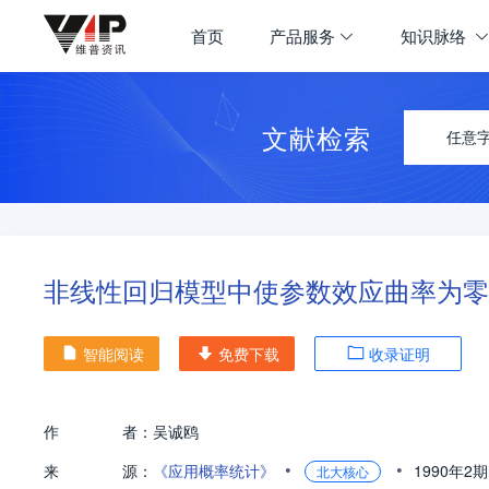
首页
产品服务
知识脉络
文献检索
任意
非线性回归模型中使参数效应曲率为零
智能阅读
免费下载
收录证明
作
者：
吴诚鸥
•
•
来
源：
《应用概率统计》
1990年2
北大核心