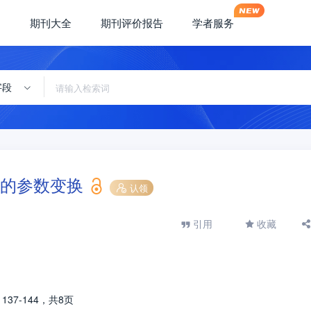
期刊大全
期刊评价报告
学者服务
字段
的参数变换
认领
引用
收藏
期
137-144，
共8页