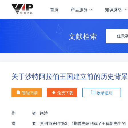
首页
产品服务
知识脉络
文献检索
任意
关于沙特阿拉伯王国建立前的历史背景
智能阅读
免费下载
收录证明
作
者：
尚涛
摘
要：
贵刊1994年第3、4期曾先后刊载了王德新先生