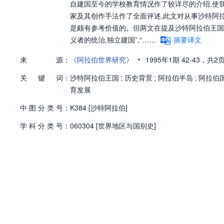
自建国至今的学校教育情况作了较详尽的介绍,使
家及其创作手法作了全面评述,此文对从事沙特阿
是颇有参考价值的。但两文在提及沙特阿拉伯王国建
义者的统治,独立建国”,“……
摘要译文
•
来
源：
《阿拉伯世界研究》
1995年1期
42-43，
共2
关
键
词：
沙特阿拉伯王国
;
历史背景
;
阿拉伯半岛
;
阿拉伯
育发展
中
图
分
类
号：
K384 [沙特阿拉伯]
学
科
分
类
号：
060304 [世界地区与国别史]