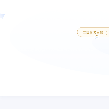
二级参考文献
(-