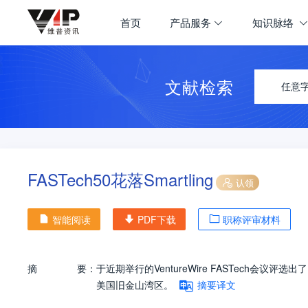
首页
产品服务
知识脉络
文献检索
任意
FASTech50花落Smartling
认领
智能阅读
PDF下载
职称评审材料
摘
要：
于近期举行的VentureWire FASTech会
美国旧金山湾区。
摘要译文