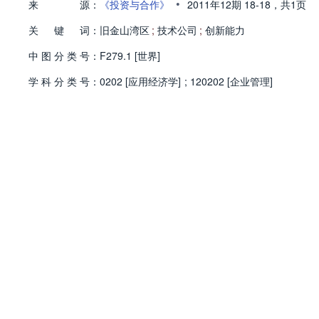
•
来
源：
《投资与合作》
2011年12期
18-18，
共1页
关
键
词：
旧金山湾区
;
技术公司
;
创新能力
中
图
分
类
号：
F279.1 [世界]
学
科
分
类
号：
0202 [应用经济学]
;
120202 [企业管理]