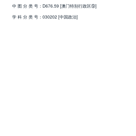
中
图
分
类
号：
D676.59 [澳门特别行政区⑨]
学
科
分
类
号：
030202 [中国政治]