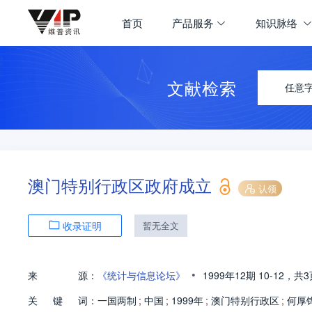
首页
产品服务
知识脉络
文献检索
任意
澳门特别行政区政府成立
认领
收录证明
暂无全文
•
来
源：
《统计与信息论坛》
1999年12期
10-12，
共3
关
键
词：
一国两制
;
中国
;
1999年
;
澳门特别行政区
;
何厚