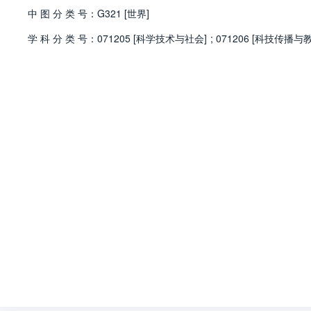
中
图
分
类
号：
G321 [世界]
学
科
分
类
号：
071205 [科学技术与社会]
;
071206 [科技传播与