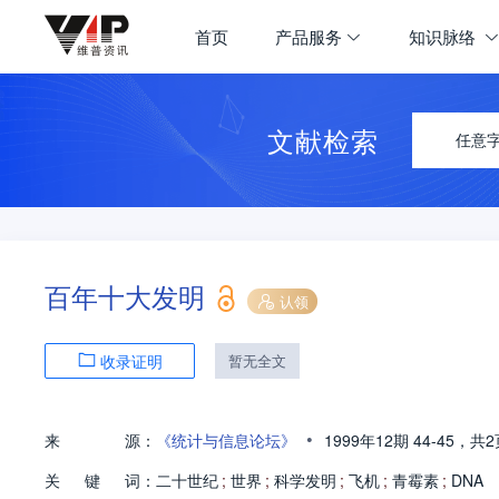
首页
产品服务
知识脉络
文献检索
任意
百年十大发明
认领
收录证明
暂无全文
•
来
源：
《统计与信息论坛》
1999年12期
44-45，
共2
关
键
词：
二十世纪
;
世界
;
科学发明
;
飞机
;
青霉素
;
DNA