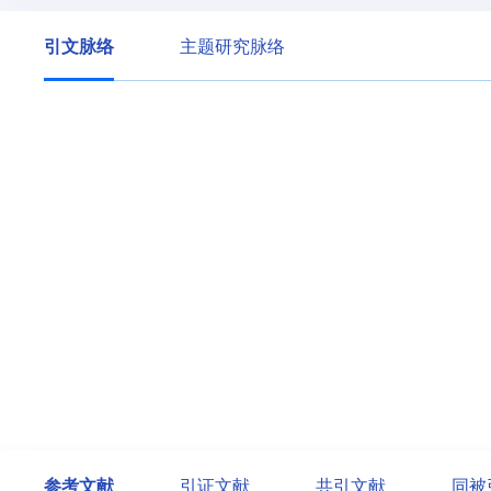
引文脉络
主题研究脉络
参考文献
引证文献
共引文献
同被