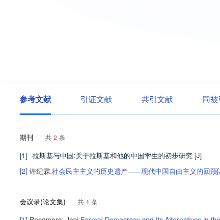
参考文献
引证文献
共引文献
同被
期刊
共
2
条
[1]
拉斯基与中国:关于拉斯基和他的中国学生的初步研究
[J]
[2]
许纪霖
.
社会民主主义的历史遗产——现代中国自由主义的回顾
[
会议录(论文集)
共
1
条
[1]
Rocamora, Joel
.
Formal Democracy and Its Alternatives in the