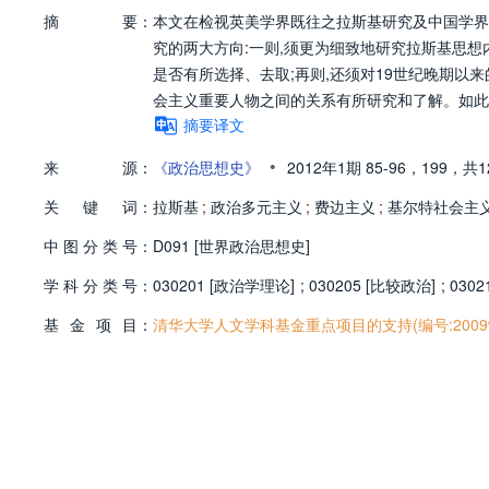
摘
要：
本文在检视英美学界既往之拉斯基研究及中国学界
究的两大方向:一则,须更为细致地研究拉斯基思
是否有所选择、去取;再则,还须对19世纪晚期
会主义重要人物之间的关系有所研究和了解。如此
摘要译文
•
来
源：
《政治思想史》
2012年1期
85-96，
199，
共1
关
键
词：
拉斯基
;
政治多元主义
;
费边主义
;
基尔特社会主
中
图
分
类
号：
D091 [世界政治思想史]
学
科
分
类
号：
030201 [政治学理论]
;
030205 [比较政治]
;
0302
基
金
项
目：
清华大学人文学科基金重点项目的支持(编号:2009wh