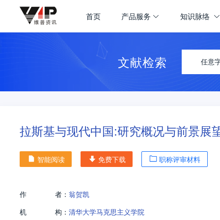
首页
产品服务
知识脉络
文献检索
任意
拉斯基与现代中国:研究概况与前景展
智能阅读
免费下载
职称评审材料
作
者：
翁贺凯
机
构：
清华大学马克思主义学院