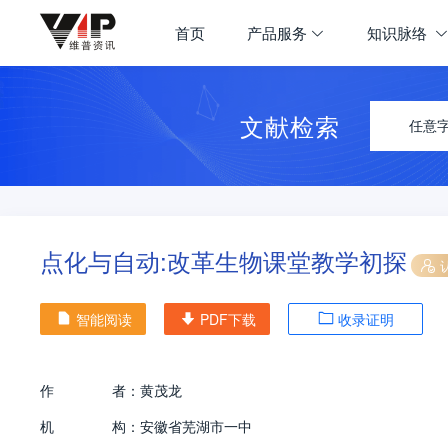
首页
产品服务
知识脉络
文献检索
任意
点化与自动:改革生物课堂教学初探
智能阅读
PDF下载
收录证明
作
者：
黄茂龙
机
构：
安徽省芜湖市一中