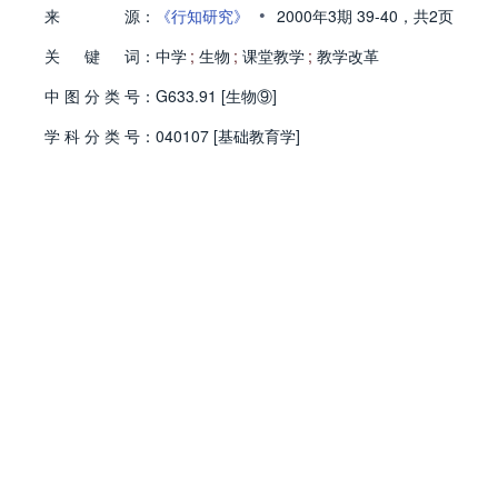
•
来
源：
《行知研究》
2000年3期
39-40，
共2页
关
键
词：
中学
;
生物
;
课堂教学
;
教学改革
中
图
分
类
号：
G633.91 [生物⑨]
学
科
分
类
号：
040107 [基础教育学]