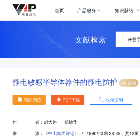
首页
产品服务
知识脉络
文献检索
任意
静电敏感半导体器件的静电防护
认领
智能阅读
PDF下载
收录证明
作
者：
刘大路
郑敏华
•
来
源：
《中山集团评论》
1990年3期
38-49，
共12页