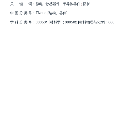
关
键
词：
静电
;
敏感器件
;
半导体器件
;
防护
中
图
分
类
号：
TN303 [结构、器件]
学
科
分
类
号：
080501 [材料学]
;
080502 [材料物理与化学]
;
08