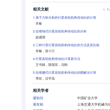
相关文献
1 
1.
基于力矩分析的行星齿轮机构传动比的计算
肖敏
2.
拉维纳式行星齿轮机构传动比的分析
赵成强
3.
三种计算行星齿轮机构传动比的方法及其比较
肖敏
，
曾小兰
4.
行星齿轮机构传动比计算新方法
王书婧
，
陈国安
，
沈刚
5.
拉维娜式行星齿轮机构传动比的图解法计算
李欣
，
过学迅
相关学者
缪协兴
中国矿业大学
谢友柏