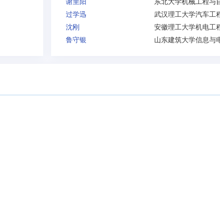
谢里阳
过学迅
沈刚
鲁守银