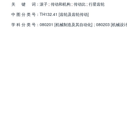
关
键
词：
滚子
;
传动和机构
;
传动比
;
行星齿轮
中
图
分
类
号：
TH132.41 [齿轮及齿轮传动]
学
科
分
类
号：
080201 [机械制造及其自动化]
;
080203 [机械设