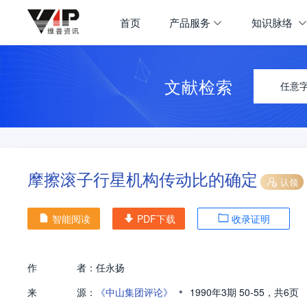
首页
产品服务
知识脉络
文献检索
任意
摩擦滚子行星机构传动比的确定
认领
智能阅读
PDF下载
收录证明
作
者：
任永扬
•
来
源：
《中山集团评论》
1990年3期
50-55，
共6页